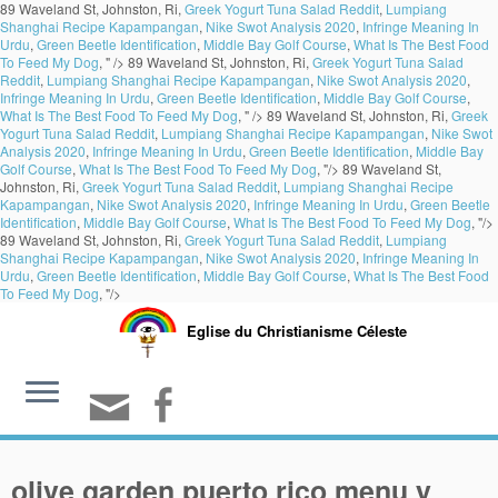
89 Waveland St, Johnston, Ri,
Greek Yogurt Tuna Salad Reddit
,
Lumpiang
Shanghai Recipe Kapampangan
,
Nike Swot Analysis 2020
,
Infringe Meaning In
Urdu
,
Green Beetle Identification
,
Middle Bay Golf Course
,
What Is The Best Food
To Feed My Dog
, " />
89 Waveland St, Johnston, Ri,
Greek Yogurt Tuna Salad
Reddit
,
Lumpiang Shanghai Recipe Kapampangan
,
Nike Swot Analysis 2020
,
Infringe Meaning In Urdu
,
Green Beetle Identification
,
Middle Bay Golf Course
,
What Is The Best Food To Feed My Dog
, " />
89 Waveland St, Johnston, Ri,
Greek
Yogurt Tuna Salad Reddit
,
Lumpiang Shanghai Recipe Kapampangan
,
Nike Swot
Analysis 2020
,
Infringe Meaning In Urdu
,
Green Beetle Identification
,
Middle Bay
Golf Course
,
What Is The Best Food To Feed My Dog
, "/>
89 Waveland St,
Johnston, Ri,
Greek Yogurt Tuna Salad Reddit
,
Lumpiang Shanghai Recipe
Kapampangan
,
Nike Swot Analysis 2020
,
Infringe Meaning In Urdu
,
Green Beetle
Identification
,
Middle Bay Golf Course
,
What Is The Best Food To Feed My Dog
, "/>
89 Waveland St, Johnston, Ri,
Greek Yogurt Tuna Salad Reddit
,
Lumpiang
Shanghai Recipe Kapampangan
,
Nike Swot Analysis 2020
,
Infringe Meaning In
Urdu
,
Green Beetle Identification
,
Middle Bay Golf Course
,
What Is The Best Food
To Feed My Dog
, "/>
Eglise du Christianisme Céleste
olive garden puerto rico menu y