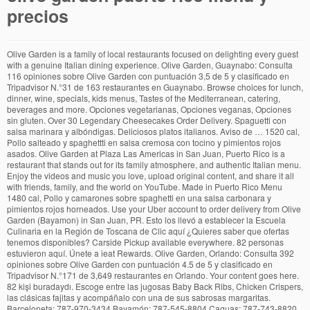
precios
Olive Garden is a family of local restaurants focused on delighting every guest with a genuine Italian dining experience. Olive Garden, Guaynabo: Consulta 116 opiniones sobre Olive Garden con puntuación 3,5 de 5 y clasificado en Tripadvisor N.°31 de 163 restaurantes en Guaynabo. Browse choices for lunch, dinner, wine, specials, kids menus, Tastes of the Mediterranean, catering, beverages and more. Opciones vegetarianas, Opciones veganas, Opciones sin gluten. Over 30 Legendary Cheesecakes Order Delivery. Spaguetti con salsa marinara y albóndigas. Deliciosos platos italianos. Aviso de … 1520 cal, Pollo salteado y spaghettti en salsa cremosa con tocino y pimientos rojos asados. Olive Garden at Plaza Las Americas in San Juan, Puerto Rico is a restaurant that stands out for its family atmosphere, and authentic Italian menu. Enjoy the videos and music you love, upload original content, and share it all with friends, family, and the world on YouTube. Made in Puerto Rico Menu 1480 cal, Pollo y camarones sobre spaghetti en una salsa carbonara y pimientos rojos horneados. Use your Uber account to order delivery from Olive Garden (Bayamon) in San Juan, PR. Esto los llevó a establecer la Escuela Culinaria en la Región de Toscana de Clic aquí ¿Quieres saber que ofertas tenemos disponibles? Carside Pickup available everywhere. 82 personas estuvieron aquí. Únete a ieat Rewards. Olive Garden, Orlando: Consulta 392 opiniones sobre Olive Garden con puntuación 4.5 de 5 y clasificado en Tripadvisor N.°171 de 3,649 restaurantes en Orlando. Your content goes here. 82 kişi buradaydı. Escoge entre las jugosas Baby Back Ribs, Chicken Crispers, las clásicas fajitas y acompáñalo con una de sus sabrosas margaritas. Barceloneta: 787-970-3434 Bayamón: 787-545-8804 Caguas: 787-743-8820 Carolina: 787-710-2189 Montehiedra: 787-626-2222 Ponce: 787-651-5151 Menús semanales - Puerto Rico. Desde porciones ilimitadas de nuestros breadsticks recién horneados e icónica ensalada, hasta nuestras sopas y salsas hechas en casa, hay algo para el disfrute de todos. Te invitamos a … Fallo al enviar su mensaje. IHOP Puerto Rico. KFC Puerto Rico. ¡Vive experiencias únicas disfrutando de promociones y beneficios junto a los tuyos! Esto los llevó a establecer la Escuela Culinaria en la Región de Toscana de Olive Garden, ubicada en las tierras de la bodega Rocca delle Macie. 82 personas estuvieron aquí. ¡Vive experiencias únicas disfrutando de promociones y beneficios junto a los tuyos! Discover the Olive Garden Classic-entrees menu and place orders ToGo! 82 personas han estado aquí. Peppermint Bark Cheesecake is Back Order Now. comidas, ventajas. Saborea 4 porciones de nuestra deliciosa Lasagna Classico, con capas de pasta, salsa de carne, y quesos mozarella, ricotta, parmesano y romano por solo $29.99 o un clásico como el Chicken Alfredo … Con este apartado nuestro objetivo es poder ayudarte a planificar menús diarios fáciles, caseros y saludables, ideas para una dieta equilibrada sin necesidad de pensar en ¿qué voy a preparar de comida hoy?. Find your local Olive Garden menu. 82 were here. Check out the full menu for Olive Garden. Ver todos los detalles. Olive Garden, Bayamon: See 208 unbiased reviews of Olive Garden, rated 3.5 of 5 on Tripadvisor and ranked #9 of 135 restaurants in Bayamon. 860 cal, Mozzarella frito, rociado con salsa Alfredo. Aquí abunda la ricura. Deliciosos platos italianos. Deliciosos platos italianos. Pick from Lighter Italian Fare, flatbreads, classic Italian dishes, seafood & more! Browse Menus, click your items, and order your meal. Edit or remove this text inline or in the module Content settings. Browse choices for lunch, dinner, wine, specials, kids menus, Tastes of the Mediterranean, catering, beverages and more. El menú consiste en sándwiches, acompañamientos y platos principales, así como postres y bebidas en tamaños más pequeños y precios más baratos que el menú normal. Limited Reservations Now Available. “Shell a tu Lado”, Nueva Campaña Publicitaria para Puerto Rico “Shell a tu lado”, una nueva campaña publicitaria inspirada en el consumidor Puertorriqueño. Sin embargo, para la mayoría de las ubicaciones, las horas de funcionamiento habituales son de domingo a jueves (de 7 a.m. a 10 p.m.) y luego los viernes y sábados (de 7 a.m. a 12 a.m. de la medianoche). Browse the menu, view popular items, and track your order. Clic aquí ¿Quieres saber que ofertas tenemos disponibles? Find Olive Garden international locations. Great soups - Check out Tripadvisor members' 2,775 candid photos and videos of Olive Garden Además, puedes añadir 10 camarones salteados por $3.99 o más pollo por $2.99. Must be present to redeem. Olive Garden, Guaynabo Picture: Great menu selection. OLIVE GARDEN MIRAMAR is a restaurant featuring online Italian Grill food ordering to San Juan, PR. Olive Garden Puerto Rico Menu Y Precios. Nuestro programa de lealtad que te premia por cada compra que realizas. Con un menú influenciado por la cocina de los países que rodean el mediterráneo, nuestra propuesta ofrece una experiencia culinaria elegante y única que combina ingredientes frescos y saludables con ese toque particular que ofrece el fruto del olivo. Únete a Facebook o inicia sesión Correo electrónico o teléfono. Olive Garden, Barceloneta: Consulta 71 opiniones sobre Olive Garden con puntuación 3,5 de 5 y clasificado en Tripadvisor N.°8 de 27 restaurantes en Barceloneta. 1060 cal, Filete de salmón con hierbas italianas y aceite de oliva extra virgen. The classic Italian dessert. Cremosa salsa de queso parmesano con un toque de ajo, servida sobre pasta fettuccine. Ubicación y contacto. Porción para 4 personas. 37,082,541 were here. BRINKER INTERNATIONAL ALL RIGHTS RESERVED. This site is protected by reCAPTCHA and the Google, This website uses third-party cookies in order to serve relevant ads. Aquí abunda la ricura. Wele to olive boutique hotel chilis guatemala s on google play olive garden italian restaurant restaurante olive garden olive garden italian restaurant. 69 were here. Menu; Loc Aquí abunda la ricura. Muchos restaurantes IHOP están abiertos 24/7 para dar cabida a sus diversos clientes. Esto promete un auténtico sabor y platos frescos. PREPARA TUS SENTIDOS PARA UNA EXPERIENCIA ÚNICA. Visita: www.cmr.mx. 283 mil Me gusta. El menú ofrece comida “southwest” (americana), porciones generosas y alternativas para niños. Guaynabo Tourism Guaynabo Hotels Guaynabo Vacation Rentals ... Puerto Rico . Olive Garden Puerto Rico Menu Y Precios. 1070 cal. También hay menús para niños y para adultos, un combo que atrae a niños, adolescentes y adultos a los restaurantes de Burger King. Use your Uber account to order delivery from Olive Garden (Bayamon) in San Juan, PR. Aurorita Restaurant Mexicano, 303 Avenida De Diego, San Juan, San Juan, 00920, Puerto Rico (787) 783-2899 auroritarest@gmail.com Use this menu information as a guideline, but please be aware that over time, prices and menu items may change without being reported to our site. A layer of creamy custard set atop espresso-soaked ladyfingers. Buy a Gift Card. Escoge entre tus favoritos: lasagna fritta 530 cal, chicken fingers 220 cal, mozzarella fritta 320 cal, raviolis de cerdo y res 340 cal. Deliciosos platos italianos. Deliciosos platos italianos. With its sun-dappled rooftop and eclectic interiors of reclaimed sea kissed wood, this charming boutique hotel is the perfect location for couples who are looking for a romantic-sanctuary... Events. Learn more about our international Olive Garden Italian Restaurants today. Conoce nuestro menú y cuéntanos, ¿qué te comerías hoy? Servido con spaghetti. ¡Vive experiencias únicas disfrutando de promociones y beneficios junto a los tuyos! W Main Ave, Bayamón, PR 00961 • More info. Actualizados en diciembre de 2020. Guaynabo. Sitio web. Extra 20% off $25 Pickup orders with code EASY20 1150 cal, Pechugas de pollo empanadas y fritas cubiertas con salsa marinara y queso mozzarella. Olive Garden at Plaza Las Americas in San Juan, Puerto Rico is a restaurant that stands out for its family atmosphere, and authentic Italian menu. El buffet más completo y variado con más de 100 productos frescos para complacer a la familia. Aquí abunda la ricura. 82 personas estuvieron aquí. Los precios de los productos pueden ser consultados en el restaurante. Discover the Olive Garden Pr... menu and place orders ToGo! Cuantas veces fuimos a Orlando, FL y comimos en un Olive Garden. Olive Garden San Juan: From our arrival, the girl who received us told us that there was a waiting list and that it depended on how many people left the restaurant in a way that practically told us to get out of here (we would... have followed the sign). Su selección de 1 sopa y 1 ensalada. August 19, 2020 Rofilah. Olive garden méxico, méxico, d. Mira aquí el menú, teléfono, dirección, horario, precios, mis recomendaciones y más de restaurante olivia en santo domingo Localízalo en el mapa y llama para reservar mesa. Ricotta cheesecake with a shortbread cookie crust, topped with chocolate sauce and crushed Andes®Mints. Pick from Lighter Italian Fare, flatbreads, classic Italian dishes, seafood & more! Porfavor intente … Aquí abunda la ricura. Deliciosos platos italianos. Incluye breadsticks. Rich layers of chocolate cake, dark chocolate cheesecake and creamy custard mousse. Nuestro programa de lealtad que te premia por cada compra que realizas. Clic aquí ¡Únete a ieat Rewards! Great Menu Selection Soups Fotografía De Olive Garden Guaynabo Tripadvisor. Edit or remove this text inline or in the module Content settings. RANGO DE PRECIOS. Browse Menus, click your items, and order your meal. Pedazos de lasaña empanada, fritos y servidos sobre salsa Alfredo, cubiertos con queso parmesano y salsa marinara. Salsas marinara 90 cal, Alfredo 440 cal o marinara de cinco quesos 220 cal recién preparadas. Wele to olive boutique hotel chilis guatemala s on google play olive garden italian restaurant restaurante olive garden oli