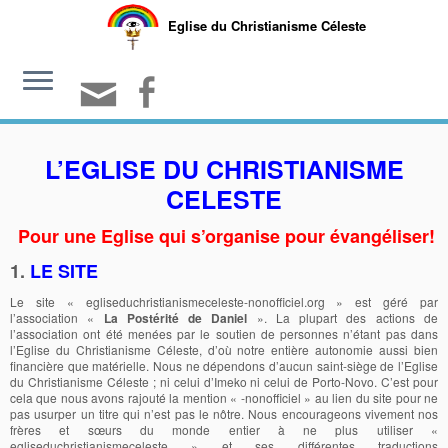
Eglise du Christianisme Céleste
L’EGLISE DU CHRISTIANISME
CELESTE
Pour une Eglise qui s’organise pour évangéliser!
1.
LE SITE
Le site « egliseduchristianismeceleste-nonofficiel.org » est géré par
l’association «
La Postérité de Daniel
». La plupart des actions de
l’association ont été menées par le soutien de personnes n’étant pas dans
l’Eglise du Christianisme Céleste, d’où notre entière autonomie aussi bien
financière que matérielle. Nous ne dépendons d’aucun saint-siège de l’Eglise
du Christianisme Céleste ; ni celui d’Imeko ni celui de Porto-Novo. C’est pour
cela que nous avons rajouté la mention « -nonofficiel » au lien du site pour ne
pas usurper un titre qui n’est pas le nôtre. Nous encourageons vivement nos
frères et sœurs du monde entier à ne plus utiliser «
egliseduchristianismeceleste » et ses différentes traductions