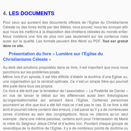
4.
LES DOCUMENTS
Pour ceux qui auraient des documents officiels de l’Eglise du Christianisme
Céleste ou des livres écrits par des fidèles, vous pouvez nous les envoyer afin
que nous les mettions à la disposition des chrétiens célestes du monde entier.
Nous insistons une fois de plus non pas seulement sur les contenus mais
aussi sur la qualité. Les formats peuvent être Word ou PDF.
Tout est gratuit
dans
ce site.
Présentation du livre « Lumière sur l’Eglise du
Christianisme Céleste »
Au-delà des solutions proposées dans ce livre, il est important que nous nous
penchions sur les problèmes posés.
Même lors d’un synode, il est très difficile d’établir la doctrine d’une Eglise ou,
une organisation qui la rendrait optimale. Ce n’est un simple frère qui pourrait
être juste dans tous ces propos.
Ce livre a été écrit par le fondateur de l’association « La Postérité de Daniel »
en vue de lancer le débat sur les différences aussi bien théologiques
qu’organisationnelles qui seraient dans l’Eglise. Certaines personnes
pourraient se dire que tout a été fait mais ce n’est pas le cas. Si ce livre a été
écrit et pourrait même contenir des erreurs, c’est parce qu’il y a de nombreuses
zones d’ombres au sein des congrégations. Nous ne citerons qu’un seul
exemple : dans une même paroisse, certains sont pour l’intercession de Marie
la mère du Seigneur Jésus-Christ et d’autres non. Pourtant chaque groupe se
revendique de la doctrine de l’Eglise. Il y a de nombreux points de doctrine ou