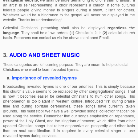
an artist is self representing, a choir represents a church. If some cultures
tolerate people giving money to singers during a show, it isn’t for others.
Whatever would be a hindrance to the gospel will never be displayed in the
website. Thanks for understanding!
Celestial Christians’ preaching shall also be displayed
regardless the
language
. They shall be of two orders:
(1)
Christian’s faith
(2)
celestial church
basis. Preachers can contact us via the above mentioned Email.
3.
AUDIO AND SHEET MUSIC
These categories are for learning purpose. They are meant to help celestial
Christians who want to learn revealed hymns.
a.
Importance of revealed hymns
Broadcasting revealed hymns is one of our priorities. This is simply because
this church’s value seems to be replaced by other congregations’ songs. That
is how it becomes easier for celestial Christians to hum other songs. This
phenomenon is too blatant in western culture. Introduced first during praise
time and during spiritual ceremonies, these songs have currently taken
grounds. This must stop! We have a well provided songs’ collection that can be
used along the service. Remember that our songs emphasize on repentance,
power of the Holy Ghost, and the kingdom of heaven; which differ from other
updated Christian songs that rather emphasize on prosperity and other lusts
than on soul sanctification. It is required to every celestial singer to use
revealed hymns during services.