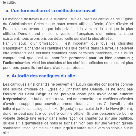
le culte.
b.
L’uniformisation et la méthode de travail
La méthode de travail a été la suivante : sur les livrets de cantiques de l’Eglise
du Christianisme Céleste que nous avons utilisés (Bénin, Côte d’ivoire et
France), nous avons chaque fois privilégié la version du cantique la plus
utilisée. Donc quand plusieurs versions françaises d’un même cantique
existaient, nous avons pris par défaut celle qui était la plus utilisée.
Par un souci d’uniformisation, il est important que tous les choristes
s’appliquent à chanter les cantiques tels que définis dans ce livret. Ils peuvent
être différents des versions chantées dans certaines paroisses, mais qu’ils
comprennent que c’est un
sacrifice personnel pour un bien commun ;
l’uniformisation
. Ainsi les choristes et les chrétiens célestes ne se seront plus
perturbés quand ils iront dans d’autres paroisses.
c.
Autorité des cantiques du site
Les cantiques ainsi chantés ne peuvent en aucun cas être considérés comme
une source officielle de l’Eglise du Christianisme Céleste.
Ils ne sont pas
l’œuvre du Saint Siège et ne peuvent donc pas avoir cette autorité
irréprochable.
Le but de cette œuvre est de permettre aux chrétiens célestes
d’avoir un support pour pouvoir apprendre leurs cantiques. Ce travail n’a été
initié ni par le saint siège d’Imeko (Nigéria) ni par celui de Porto-Novo (Bénin),
donc ne peut pas être considéré comme officiel. Si une personne de bonne
volonté détecte une erreur dans notre façon de chanter ou sur une partition,
qu’elle ait la gentillesse de nous le signaler. Non pas sur une version qu’elle
souhaiterait modifier, mais une erreur qu’il y aurait sur la version choisie sur le
site.