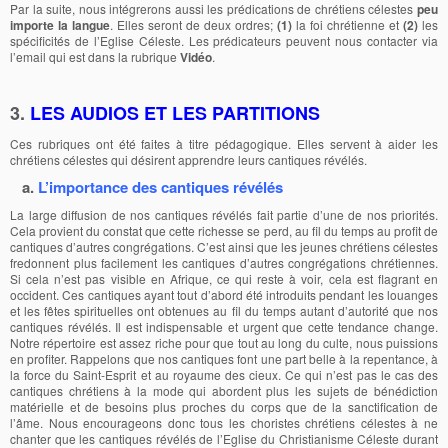
Par la suite, nous intégrerons aussi les prédications de chrétiens célestes
peu
importe la langue
. Elles seront de deux ordres;
(1)
la foi chrétienne et
(2)
les
spécificités de l’Eglise Céleste. Les prédicateurs peuvent nous contacter via
l’email qui est dans la rubrique
Vidéo
.
3.
LES AUDIOS ET LES PARTITIONS
Ces rubriques ont été faites à titre pédagogique. Elles servent à aider les
chrétiens célestes qui désirent apprendre leurs cantiques révélés.
a.
L’importance des cantiques révélés
La large diffusion de nos cantiques révélés fait partie d’une de nos priorités.
Cela provient du constat que cette richesse se perd, au fil du temps au profit de
cantiques d’autres congrégations. C’est ainsi que les jeunes chrétiens célestes
fredonnent plus facilement les cantiques d’autres congrégations chrétiennes.
Si cela n’est pas visible en Afrique, ce qui reste à voir, cela est flagrant en
occident. Ces cantiques ayant tout d’abord été introduits pendant les louanges
et les fêtes spirituelles ont obtenues au fil du temps autant d’autorité que nos
cantiques révélés. Il est indispensable et urgent que cette tendance change.
Notre répertoire est assez riche pour que tout au long du culte, nous puissions
en profiter. Rappelons que nos cantiques font une part belle à la repentance, à
la force du Saint-Esprit et au royaume des cieux. Ce qui n’est pas le cas des
cantiques chrétiens à la mode qui abordent plus les sujets de bénédiction
matérielle et de besoins plus proches du corps que de la sanctification de
l’âme. Nous encourageons donc tous les choristes chrétiens célestes à ne
chanter que les cantiques révélés de l’Eglise du Christianisme Céleste durant