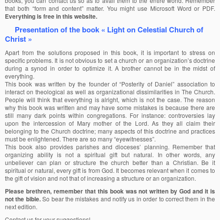
books, you can contact us so as to avail them to the entire world. Remember
that both “form and content” matter. You might use Microsoft Word or PDF.
Everything is free in this website.
Presentation of the book « Light on Celestial Church of
Christ »
Apart from the solutions proposed in this book, it is important to stress on
specific problems. It is not obvious to set a church or an organization’s doctrine
during a synod in order to optimize it. A brother cannot be in the midst of
everything.
This book was written by the founder of “Posterity of Daniel” association to
interact on theological as well as organizational dissimilarities in The Church.
People will think that everything is alright, which is not the case. The reason
why this book was written and may have some mistakes is because there are
still many dark points within congregations. For instance: controversies lay
upon the intercession of Mary mother of the Lord. As they all claim their
belonging to the Church doctrine; many aspects of this doctrine and practices
must be enlightened. There are so many “eyewitnesses”.
This book also provides parishes and dioceses’ planning. Remember that
organizing ability is not a spiritual gift but natural. In other words, any
unbeliever can plan or structure the church better than a Christian. Be it
spiritual or natural, every gift is from God. It becomes relevant when it comes to
the gift of vision and not that of increasing a structure or an organization.
Please brethren, remember that this book was not written by God and it is
not the bible.
So bear the mistakes and notify us in order to correct them in the
next edition.
Contact us for your suggestions!