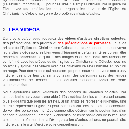
(celestialchurchofchrist, …) pour des sites n’étant pas officiels. Par la grâce de
Dieu, avec une amélioration dans l’organisation à venir de l’Eglise du
Christianisme Céleste, ce genre de problèmes n’existera plus.
2.
LES VIDEOS
Dans cette partie, vous trouverez
des vidéos d’artistes chrétiens célestes,
des prédications, des prières et
des présentations de paroisses
. Tous les
artistes de l’Eglise du Christianisme Céleste qui souhaiteraient nous envoyer
leurs clips vidéos sont les bienvenus. Néanmoins certains critères doivent être
respectés concernant la qualité des images et du son. Pour des raisons de
conformité avec les préceptes de l’Eglise du Christianisme Céleste, nous ne
pouvons y ajouter des vidéos avec des chrétiens célestes habillés en noir ou
en rouge. Pour des raisons qui nous sont propres, nous ne pouvons non plus y
intégrer des clips très dansants ou ayant des personnes avec des tenues
vestimentaires ne respectant pas certains standards. Merci de votre
compréhension.
Nous ajouterons aussi volontiers des concerts de chorales célestes. Par
contre,
le site se voulant une aide à l’évangélisation
, les critères sont encore
plus exigeants que pour les artistes. Si un artiste se représente lui-même, une
chorale représente l’Eglise. Si pour certaines cultures, ce n’est pas choquant
de voir des personnes montées comme elles désirent sur le podium lors d’un
concert et donner de l’argent aux choristes, ce n’est pas le cas de toutes. Tout
ce qui pourrait être un frein à l’évangélisation d’autres cultures ne pourrait être
intégré dans le site. Merci de votre compréhension.