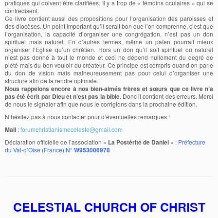
pratiques qui doivent être clarifiées. Il y a trop de « témoins oculaires » qui se
contredisent.
Ce livre contient aussi des propositions pour l’organisation des paroisses et
des diocèses. Un point important qu’il serait bon que l’on comprenne, c’est que
l’organisation, la capacité d’organiser une congrégation, n’est pas un don
spirituel mais naturel. En d’autres termes, même un païen pourrait mieux
organiser l’Eglise qu’un chrétien. Hors un don qu’il soit spirituel ou naturel
n’est pas donné à tout le monde et ceci ne dépend nullement du degré de
piété mais du bon vouloir du créateur. Ce principe est compris quand on parle
du don de vision mais malheureusement pas pour celui d’organiser une
structure afin de la rendre optimale.
Nous rappelons encore à nos bien-aimés frères et sœurs que ce livre n’a
pas été écrit par Dieu et n’est pas la bible
. Donc il contient des erreurs. Merci
de nous le signaler afin que nous le corrigions dans la prochaine édition.
N’hésitez pas à nous contacter pour d‘éventuelles remarques !
Mail
:
forumchristianismeceleste@gmail.com
Déclaration officielle de l’association «
La Postérité de Daniel
» :
Préfecture
du Val-d’Oise (France) N°
W953006978
CELESTIAL CHURCH OF CHRIST