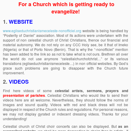
For a Church which is getting ready to
evangelize!
1.
WEBSITE
www.egliseduchristianismeceleste-nonofficiel.org
website is being handled by
“Posterity of Daniel” association. Most of its actions were undertaken with the
support of non celestial church of Christ Christians, thence our financial and
material autonomy. We do not rely on any CCC Holy see, be it that of Imeko
(Nigeria) or that of Porto Novo (Benin). That is why the “-nonofficiel” mention
has been added to the link so as not to take what is not ours. Brethren all over
the world do not use anymore “celestialchurchofchrist…” or its various
translations (egliseduchristianismeceleste…) in non official websites. By God’s
grace such problems are going to disappear with the Church future
improvement.
2.
VIDEOS
Find here videos of some
celestial artists, sermons, prayers and
presentation of parishes
. Celestial Christians who would like to send their
videos here are all welcome. Nevertheless, they should follow the norms of
images and sound quality. Videos with red and black dress will not be
displayed in respect of the Church rules and regulations. For personal reasons,
we may not display gyrated or indecent dressing videos. Thanks for your
understanding!
Celestial church of Christ choir concerts can also be displayed. But
as an
evangelical website,
we shall be more demanding to choirs than to artists. If