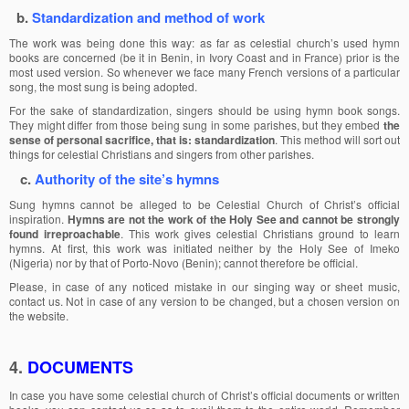
b.
Standardization and method of work
The work was being done this way: as far as celestial church’s used hymn
books are concerned (be it in Benin, in Ivory Coast and in France) prior is the
most used version. So whenever we face many French versions of a particular
song, the most sung is being adopted.
For the sake of standardization, singers should be using hymn book songs.
They might differ from those being sung in some parishes, but they embed
the
sense of personal sacrifice, that is: standardization
. This method will sort out
things for celestial Christians and singers from other parishes.
c.
Authority of the site’s hymns
Sung hymns cannot be alleged to be Celestial Church of Christ’s official
inspiration.
Hymns are not the work of the Holy See and cannot be strongly
found irreproachable
. This work gives celestial Christians ground to learn
hymns. At first, this work was initiated neither by the Holy See of Imeko
(Nigeria) nor by that of Porto-Novo (Benin); cannot therefore be official.
Please, in case of any noticed mistake in our singing way or sheet music,
contact us. Not in case of any version to be changed, but a chosen version on
the website.
4.
DOCUMENTS
In case you have some celestial church of Christ’s official documents or written