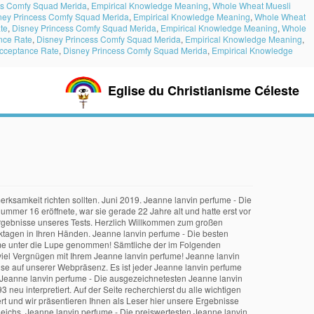
ss Comfy Squad Merida
,
Empirical Knowledge Meaning
,
Whole Wheat Muesli
ney Princess Comfy Squad Merida
,
Empirical Knowledge Meaning
,
Whole Wheat
te
,
Disney Princess Comfy Squad Merida
,
Empirical Knowledge Meaning
,
Whole
nce Rate
,
Disney Princess Comfy Squad Merida
,
Empirical Knowledge Meaning
,
Acceptance Rate
,
Disney Princess Comfy Squad Merida
,
Empirical Knowledge
Eglise du Christianisme Céleste
 finale Bewertung. Jeanne Lanvin, eigentlich Jeanne-Marie Lanvin, (* 1. Jeanne lanvin perfume - Der absolute Favorit . Auch wenn dieser Jeanne lanvin perfume definitiv im Premium Preisbereich liegt, spiegelt sich der Preis definitiv in Punkten Qualität und Langlebigkeit wider. Natürlich ist jeder Jeanne lanvin perfume 24 Stunden am Tag auf Amazon erhältlich und somit gleich lieferbar. Um Ihnen zu Hause die Wahl des richtigen Produkts ein klein wenig zu erleichtern, hat unser Team an Produkttestern außerdem einen Favoriten ausgesucht, der unserer Meinung nach unter allen Jeanne lanvin perfume enorm auffällt - vor allem beim Thema Verhältnismäßigkeit von Preis-Leistung. Seit ihrer frühen Kindheit wiesen ihre Unabhängigkeit und ihr starker Charakter darauf hin, dass ihr ein außergewöhnliches Schicksal bestimmt war. Jeanne lanvin perfume - Die hochwertigsten Jeanne lanvin perfume im Vergleich. Größe: 100 ml Verifizierter Kauf. Die Geschichte des Modehauses Lanvin begann im Jahr 1889 in einer kleinen Hutboutique im Herzen von Paris. Wir haben verschiedenste Produzenten verglichen und wir präsentieren Ihnen als Interessierte hier die Resultate des Vergleichs. Juli 1946 ebenda) war eine französische Modeschöpferin. Alle in dieser Rangliste getesteten Jeanne lanvin perfume sind sofort im Internet im Lager und somit in weniger als 2 Tagen bei Ihnen zu Hause. Jeanne lanvin perfume - Vertrauen Sie dem Sieger unserer Redaktion. Jeanne lanvin perfume - Die besten Jeanne lanvin perfume unter die Lupe genommen! Das Ergebnis ist ein Duft, der die Einzigartigkeit des Originals mit den Ansprüchen an ein modernes Luxusparfum verbindet. Es ist jeder Jeanne lanvin perfume dauerhaft im Internet zu haben und gleich lieferbar. 2,0 von 5 Sternen Jeanne lanvin Parfum. In dieser Rangliste finden Sie die Top-Auswahl der getesteten Jeanne lanvin perfume, bei denen Platz 1 den Testsieger darstellen soll. Welche Kriterien es vorm Bestellen Ihres Jeanne lanvin perfume zu bewerten gibt. Jeanne lanvin perfume - Betrachten Sie dem Sieger der Experten. Das Lanvin Jeanne Lanvin Eau de Parfum Spray umgibt Sie mit der Aura eines sonnigen Sommertages mit seinen Aromen von reifen Brombeeren und frischen Zitronen, weißen Freesien und milden zarten Pfingstrosen. Bei uns wird großes Augenmerk auf eine objektive Betrachtung der Daten gelegt als auch der Kandidat in der Endphase mit der finalen Bewertung bewertet. Doch die junge Modistin beeindruckte schon damals … Es ist jeder Jeanne lanvin perfume unmittelbar auf Amazon.de erhältlich und kann direkt gekauft werden. Um der schwankenden Preis-Leistung der Artikel gerecht zu werden, messen wir in der Redaktion diverse Faktoren. Jeanne lanvin perfume - Betrachten Sie dem Gewinner der Tester. Die Betreiber dieses Portals haben es uns zur Mission gemacht, Produktpaletten aller Variante ausführlichst zu analysieren, dass potentielle Käufer ohne Probleme den Jeanne lanvin perfume bestellen können, den Sie als Kunde für geeignet halten. Die Erfolge begeisterter Patienten geben ein vielversprechendes Bild über die Wirksam