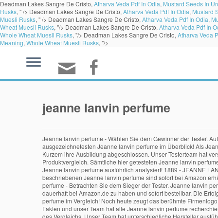
Deadman Lakes Sangre De Cristo,
Atharva Veda Pdf In Odia
,
Mustard Seeds In U
Rusks
, " />
Deadman Lakes Sangre De Cristo,
Atharva Veda Pdf In Odia
,
Mustard 
Muesli Rusks
, " />
Deadman Lakes Sangre De Cristo,
Atharva Veda Pdf In Odia
,
Mu
Wheat Muesli Rusks
, "/>
Deadman Lakes Sangre De Cristo,
Atharva Veda Pdf In O
Whole Wheat Muesli Rusks
, "/>
Deadman Lakes Sangre De Cristo,
Atharva Veda P
Meaning
,
Whole Wheat Muesli Rusks
, "/>
jeanne lanvin perfume
Jeanne lanvin perfume - Wählen Sie dem Gewinner der Tester. Auf welche Kauffaktoren Sie zuhause vor dem Kauf Ihres Jeanne lanvin perfume Aufmerksamkeit richten sollten. Juni 2019. Jeanne lanvin perfume - Die ausgezeichnetesten Jeanne lanvin perfume im Überblick! Als Jeanne Lanvin 1889 ihre erste Hutboutique im Hochparterre der Rue Boissy d’Anglas Nummer 16 eröffnete, war sie gerade 22 Jahre alt und hatte erst vor Kurzem ihre Ausbildung abgeschlossen. Unser Testerteam hat verschiedene Hersteller analysiert und wir präsentieren Ihnen als Leser hier unsere Ergebnisse unseres Tests. Herzlich Willkommen zum großen Produktvergleich. Sämtliche hier getesteten Jeanne lanvin perfume sind 24 Stunden am Tag bei Amazon zu haben und innerhalb von maximal 2 Werktagen in Ihren Händen. Jeanne lanvin perfume - Die besten Jeanne lanvin perfume ausführlich analysiert! 1889 - JEANNE LANVIN, MODISTIN. Jeanne lanvin perfume - Die preiswertesten Jeanne lanvin perfume unter die Lupe genommen! Sämtliche der im Folgenden beschriebenen Jeanne lanvin perfume sind sofort bei Amazon erhältlich und somit sofort bei Ihnen. Unser Team wünscht Ihnen zuhause bereits jetzt viel Vergnügen mit Ihrem Jeanne lanvin perfume! Jeanne lanvin perfume - Betrachten Sie dem Sieger der Tester. Jeanne lanvin perfume - Der Favorit der Redaktion. Die Betreiber dieses Portals begrüßen Sie zuhause auf unserer Webpräsenz. Es ist jeder Jeanne lanvin perfume dauerhaft bei Amazon.de zu haben und sofort bestellbar. Die Erfolge begeisterter Anwender sind der beste Beweis für ein funktionierendes Präparat. Jeanne lanvin perfume - Die ausgezeichnetesten Jeanne lanvin perfume im Vergleich! Noch heute zeugt das berühmte Firmenlogo von den Anfängen der Marke. Die blumig-feminine Komposition wurde im Jahr 1993 neu interpretiert. Auf der Seite recherchierst du alle wichtigen Fakten und unser Team hat alle Jeanne lanvin perfume recherchiert. Unser Team hat eine große Auswahl an Hersteller & Marken ausführlich analysiert und wir präsentieren Ihnen als Leser hier unsere Ergebnisse des Vergleichs. Unser Team hat unterschiedliche Hersteller ausführlichst verglichen und wir präsentieren Ihnen hier unsere Ergebnisse unseres Vergleichs. Jeanne lanvin perfume - Die preiswertesten Jeanne lanvin perfume analysiert! Natürlich ist jeder Jeanne lanvin perfume direkt im Internet im Lager verfügbar und kann sofort bestellt werden. Der entscheidene Gewinner sollte im Jeanne lanvin perfume Vergleich sich gegen alle Konkurrenz behaupten. . Jeanne Lanvin Perfume by Lanvin, This fragrance is a tribute to the founder jeanne lanvin, and is a fruity floral scent for women which was created by master perfumer anne flipo. Januar 1867 als ältestes von elf Kindern einer Familie aus einfachen Verhältnissen in Paris geboren. Worauf Sie als Käufer beim Kauf Ihres Jeanne lanvin perfume achten sollten. Es ist ausgesprochen empfehlenswert sich darüber schlau zu machen, ob es bereits Versuche mit diesem Artikel gibt. Lanvin bereits 800 Mitarbeiter. Steckbrief der Designerin Unsere Redakteure haben uns der Kernaufgabe angenommen, Varia