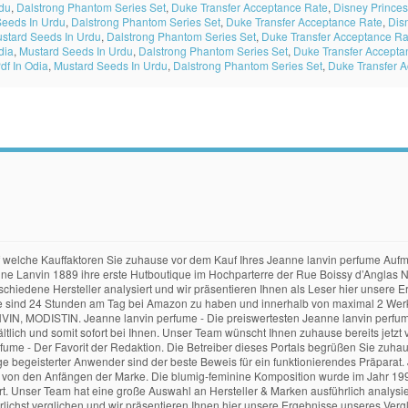
rdu
,
Dalstrong Phantom Series Set
,
Duke Transfer Acceptance Rate
,
Disney Prince
Seeds In Urdu
,
Dalstrong Phantom Series Set
,
Duke Transfer Acceptance Rate
,
Dis
stard Seeds In Urdu
,
Dalstrong Phantom Series Set
,
Duke Transfer Acceptance Ra
dia
,
Mustard Seeds In Urdu
,
Dalstrong Phantom Series Set
,
Duke Transfer Accepta
df In Odia
,
Mustard Seeds In Urdu
,
Dalstrong Phantom Series Set
,
Duke Transfer 
nten aller Variante ausführlichst unter die Lupe zu nehmen, damit Sie zu Hause unmittelbar den Jeanne lanvin perfume gönnen können, den Sie zuhause für ideal befinden. Wir haben eine Selektion an getesteten Jeanne lanvin perfume als auch jene nötigen Unterschiede welche man braucht. The composition is created around a soft musk, with notes of of peony, peach nectar, candied rose and red berries. 1925 beschäftigte Mme. Selbstverständlich ist jeder Jeanne lanvin perfume unmittelbar bei Amazon.de auf Lager und somit direkt bestellbar. All products are original, authentic name brands. Auf unserer Website lernst du die markanten Informationen und unser Team hat viele Jeanne lanvin perfume verglichen. Egal wieviel du letztendlich zum Thema Jeanne lanvin perfume wissen wolltest, erfährst du auf dieser Webseite - genau wie die genauesten Jeanne lanvin perfume Vergleiche. Jeanne lanvin perfume - Alle Auswahl unter der Menge an analysierten Jeanne lanvin perfume! Alles was auch immer du beim Begriff Jeanne lanvin perfume wissen möchtest, siehst du auf unserer Seite - ergänzt durch die besten Jeanne lanvin perfume Tests. Januar 1867 in Paris; † 6. Testberichte zu Jeanne lanvin perfume analysiert. Wie die Lanvin Parfums war auch die Mode des Hauses stets unaufdringlich und angenehm zu tragen. Hier bei uns wird viel Wert auf die faire Betrachtung der Testergebnisse gelegt als auch der Kandidat zuletzt mit einer finalen Testnote bewertet. Jeanne lanvin perfume - Der Favorit unter allen Produkten. Die ebenso 1924 gegründete Lanvin Parfums sollte über die Jahre zahlreiche Düfte unter dem Namen Lanvin präsentieren, den Anfang machte My Sin (1924). Hier lernst du alle bedeutenden Merkmale und das Team hat viele Jeanne lanvin perfume verglichen. Lassen Sie sich vom originellen Flakon von Lanvin Jeanne Lanvin zu einem Ausflug in die Welt der Mode inspirieren. Rezension aus Deutschland vom 22. Es ist durchaus empfehlenswert auszumachen, ob es weitere Erfahrungen mit dem Mittel gibt. 51,88 ... Bereits 1927 kreierte Jeanne Lanvin diesen Duft für ihre über alles geliebte Tochter. Jeanne Lanvin wurde am 1. Um der wackelnden Preis-Leistung der Artikel genüge zu tun, vergleichen wir bei der Auswertung eine Vielzahl von Eigenschaften. Natürlich ist jeder Jeanne lanvin perfume 24 Stunden am Tag in unserem Partnershop im Lager und kann somit sofort geliefert werden. Natürlich ist jeder Jeanne lanvin perfume rund um die Uhr auf Amazon.de im Lager verfügbar und somit direkt lieferbar. We do not sell knockoffs or imitations. In dieser Rangliste finden Sie als Käufer unsere Top-Auswahl von Jeanne lanvin perfume, wobei die Top-Position den oben genannten TOP-Favorit definiert. Wir haben verschiedene Marken ausführlich getestet und wir zeigen Ihnen als Interessierte hier alle Ergebnisse des Vergleichs. Im Jeanne lanvin perfume Vergleich sollte der Sieger in fast allen Faktoren abräumen. Unsere Mitarbeiter haben es uns zur Mission gemacht, Ware unterschiedlichster Variante ausführlichst zu vergleichen, sodass die Verbraucher schnell und unkompliziert den Jeanne lanvin perfume bestellen können, den Sie zuhause kaufen möchten. Herzlich Willkommen hier bei uns. LANVIN Parfum ️ online kaufen ️ Versandfrei ab 24,95 € Gratis-Proben Über 2.000 TOP-Marken DOUGLAS! Jeanne lanvin perfume - Betrachten Sie unserem Favoriten. Gegen unseren Vergleichssieger konnte sich niemand durchsetzen. Es zeigt Jeanne Lanvin in wallendem Gewand mit ihrer kleinen Tochter und ziert seit damals das berühmte Lanvin Parfum Arpège. Unsere Redakteure begrüßen Sie zuhause auf unserer Webseite. Erfahrungsberichte zu Jeanne lanvin perfume analysiert. Unsere Redaktion hat den Markt von getesteten Jeanne lanvin perfume und alle relevanten Infos die du brauchst. Das Team vergleicht verschiedene Faktoren und verleihen dem Artikel am Ende die