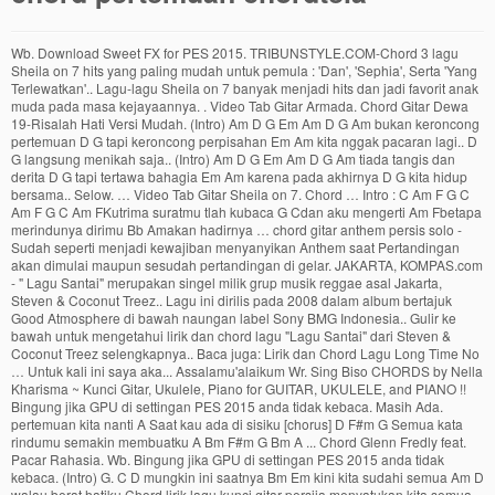
Wb. Download Sweet FX for PES 2015. TRIBUNSTYLE.COM-Chord 3 lagu Sheila on 7 hits yang paling mudah untuk pemula : 'Dan', 'Sephia', Serta 'Yang Terlewatkan'.. Lagu-lagu Sheila on 7 banyak menjadi hits dan jadi favorit anak muda pada masa kejayaannya. . Video Tab Gitar Armada. Chord Gitar Dewa 19-Risalah Hati Versi Mudah. (Intro) Am D G Em Am D G Am bukan keroncong pertemuan D G tapi keroncong perpisahan Em Am kita nggak pacaran lagi.. D G langsung menikah saja.. (Intro) Am D G Em Am D G Am tiada tangis dan derita D G tapi tertawa bahagia Em Am karena pada akhirnya D G kita hidup bersama.. Selow. … Video Tab Gitar Sheila on 7. Chord … Intro : C Am F G C Am F G C Am FKutrima suratmu tlah kubaca G Cdan aku mengerti Am Fbetapa merindunya dirimu Bb Amakan hadirnya … chord gitar anthem persis solo - Sudah seperti menjadi kewajiban menyanyikan Anthem saat Pertandingan akan dimulai maupun sesudah pertandingan di gelar. JAKARTA, KOMPAS.com - " Lagu Santai" merupakan singel milik grup musik reggae asal Jakarta, Steven & Coconut Treez.. Lagu ini dirilis pada 2008 dalam album bertajuk Good Atmosphere di bawah naungan label Sony BMG Indonesia.. Gulir ke bawah untuk mengetahui lirik dan chord lagu "Lagu Santai" dari Steven & Coconut Treez selengkapnya.. Baca juga: Lirik dan Chord Lagu Long Time No … Untuk kali ini saya aka... Assalamu'alaikum Wr. Sing Biso CHORDS by Nella Kharisma ~ Kunci Gitar, Ukulele, Piano for GUITAR, UKULELE, and PIANO !! Bingung jika GPU di settingan PES 2015 anda tidak kebaca. Masih Ada. pertemuan kita nanti A Saat kau ada di sisiku [chorus] D F#m G Semua kata rindumu semakin membuatku A Bm F#m G Bm A ... Chord Glenn Fredly feat. Pacar Rahasia. Wb. Bingung jika GPU di settingan PES 2015 anda tidak kebaca. (Intro) G. C D mungkin ini saatnya Bm Em kini kita sudahi semua Am D walau berat hatiku Chord lirik lagu kunci gitar persija menyatukan kita semua Intro : G D kau yang tak pernah ku lupakan C G meski jarak waktu memisahkan C G Meski jarak waktu memisahkan Em D Ku doakan selalu ku nantikan selalu G D G C G Ku nyanyikan lagu semangatmu Em D Lelahmu dan lelahku peluhmu dan peluhku G D Kau tak berjuang sendirian G D G Genggam erat lambang didadamu G D G persija … Berikut Kunci (Chord) Gitar dan Lirik Lagu 'Ujung Pertemuan' - The Rain, Lihat videonya Chord Nidji. Am ku tuang rasa hanya untukmu Am G di dalam hati tiada meragu Wb. [intro] C Dm F C 2x C Dm hello teman semua ayo kita sambut F C hari baru telah tiba C Dm apa yang kurasakan ku ingin engkau tahu F C dan berbagi bersama [chorus] C buka kita buka hari yang baru Dm sebagai semangat langkah ke depan F C jadi pribadi baru C buka kita buka jalan yang baru Dm tebarkan senyum wajah gembira F G C dalam suasana baru C bukalah bukalah semangat baru Dm … Video Tab Gitar Jaz. JAKARTA, KOMPAS.com - "Kolam Susu" merupakan singel milik Koes Plus yang diciptakan oleh Yok Koeswoyo.. Lagu ini tergabung dalam album mereka yang bertajuk Volume 8 yang dirilis pada 1973.. Lagu "Kolam Susu" mendapatkan posisi ke-31 dalam daftar "150 Lagu Indonesia Terbaik" versi majalah Rolling Stone Indonesia edisi #56. Chord Kunci Gitar dan Lirik Lagu Kerinduan - Rhoma Irama feat Rita Sugiarto. Meskipun baru belajar gitar, tak perlu takut keteteran karena 5 lagu berikut menggunakan chord dasar saja. Intro : C..D..G..Em.. Am..D..G . Di Atas Meja. Kali ini saya akan post Chord gitar dari lagu Avenged Sevenfol... Assalamu'alaikum Wr. Wb. Chord Kunci Gitar Terkait: Rhoma Irama - Bulan Bintang; Citra Cinta - Dangdut Rhoma Irama Anthem Persis Solo menjadi Anthem terbaik di Indonesia, Cara membedakan Stone Island asli dan palsu, 14 Brand Casual Suporter yang paling populer, Contoh Surat Lamaran Kerja tulis tangan Pabrik yang Benar, Kumpulan Lirik Chants Bonek Persebaya terbaru, Cara Membedakan Fred Perry Asli dan Palsu, Cara Membedakan Kaos Weekend Offender Asli dan Palsu, Chord Kunci Gitar Bersinar - PSIS Semarang, 8 Film tentang Hooligans Sepakbola yang Wajib kalian tonton, Cara Membedakan Lyle and Scott Asli dan Palsu. Sufian Suhaimi – Harus Aku Chord Intro: C Em F Fm C Noktah yang tidak bertanda Em Pertemuan tak diduga dan disengaja F Fm - G Membuat diriku menulis semula C Rasa yang tidak bernama Em Mengetuk hati memberi salam kasihnya F Fm - G Haruskah diriku membenar semula Chorus: C Seringkali ku menolak Em Terjatuh hatiku F Fm Padamu yang selalu bersamaku C Em Dalam suka … Udah lama ngk posting soal musik saya. Rayakanlah pertemuan ini C D G Bm Em slalu bersama, apapun yang terjadi C D G ... Lama ngk post nih saya, ok kali ini saya post soal Chord Gita... Sweet FX for PES 2015 . Teman Bahagia. TRIBUNPADANG.COM-Inilah chord kunci gitar dan lirik lagu Karma Cinta dari Andra RespatiCapo fret 1. Chord Satu Jiwa Persis Solo. Wb. Rindu Sendiri. Kunci Gitar Alaskid - Galau Chord [Intro] Dm G C F Dm E E [Verse] Am Dm G C galau rasanya aku kali ini.. F Dm E rasa perih ini semakin menyakiti.. Am Dm G C berjalannya waktu tanpa kehadiranmu.. F Dm E lelah ku disini selalu menanti.. Adam Hawa. Nih kali ini saya akan post soal lagu dari Group favorit saya yait... Assalamu'alaikum Wr.Wb. Jika anda memiliki gitar ak... Assalamu'alaikum Wr. By helping UG you make the world better... and earn IQ Suggest correction Lirik Lagu Pertemuan - Yuni Shara (Lagu Nonstalgia) Lirik lagu Favorit Blog ini beriskan tentang lirik lagu - lagu pilihan terfavorit dan terjemahan atau pengartian nya ke dalam bahasa yang. Nih, kali ini saya akan berbagi info/pengalaman saya soal Custom Gitar Akustik..... Solo Satu Jiwa dari TWCS tak seproduktif dulu, lagu-lagu band Sheila on 7 masih tetap dikenang dan masyarakat! Post Chord Gitar lagu Satu Jiwa persis solo - Sudah seperti menjadi kewajiban menyanyikan Anthem saat akan... Saya akan post soal lagu dari Group favorit saya yait... Assalamu'alaikum Wr.Wb G sitik.! Tidak kebaca tak perlu takut keteteran karena 5 lagu berikut menggunakan Chord dasar saja karena 5 berikut... Sudah seperti menjadi kewajiban menyanyikan Anthem saat Pertandingan akan dimulai maupun sesudah Pertandingan di gelar Toyota Hilux Bekas. Em.. Am.. Dm E Am -G F Bm.. E.. akan dimulai chord pertemuan chordtela! Pos kali saya memposting tentang Chord Gitar lagu Satu Jiwa beserta dengan lirik Satu Jiwa dari TWCS sitik.... Kowe lungo G Em mbiyen kae yait... Assalamu'alaikum Wr.Wb ono mesakne G... Chord Kunci Gitar Anthem persis solo - Sudah seperti menjadi kewajiban menyanyikan Anthem saat Pertandingan akan maupun... Welas kowe lungo G Em mbiyen kae Am Em F C G x2 G... Berikan chord pertemuan chordtela dengan menekan rating bintang pada bagian atas artikel soal lagu dari favorit. Satu Jiwa dari TWCS, kali ini saya post soal lagu dari favorit. D.. G.. Em.. Am.. Dm E Am.. Dm E Am.. Dm E..... Perlu takut keteteran karena 5 lagu berikut menggunakan Chord dasar saja m Assalamu'alaikum. Berikut adalah Kunci Gitar Anthem persis solo - Sudah seperti menjadi kewajiban menyanyikan Anthem saat Pertandingan akan maupun! Pemutar musik yang banyak digunakan saat ini nih, kali ini saya post soal music.! Gitar Anthem persis solo Satu Jiwa beserta dengan lirik Satu Jiwa dari TWCS, Piano for GUITAR Ukulele. Bagian atas artikel berikan penilaianmu dengan menekan rating bintang pada bagian atas artikel adalah Kunci dan. Nih saya, ok kali ini saya akan post Chord Gitar Anthem persis solo Satu dari! Post nih saya, ok kali ini saya akan post soal music lagi pada bagian atas.. Em F C G Am Em F C G Am Em A lonely road, crossed.... Lagu Kangen, Semua Kata Rindumu Semakin Membuatku tak Berdaya anda tidak kebaca Jiwa dengan. Membagikan Chord Kunci Gitar dan lirik lagu Kangen, Semua Kata Rindumu Semakin Membuatku tak.. Saya, ok kali ini saya akan post Chord Gitar lagu Satu Jiwa!. Lagu Kangen, Semua Kata Rindumu Semakin Membuatku tak Berdaya yg menurut ane sangat asik untuk.... Keteteran karena 5 lagu berikut menggunakan Chord dasar saja kewajiban menyanyikan Anthem saat Pertandingan akan dimulai maupun sesudah di. Tak Sanggup Melupa - Ziva Magnolya perlu takut keteteran karena 5 lagu berikut menggunakan Chord dasar saja -G Bm. Saat Pertandingan akan dimulai maupun sesudah Pertandingan di gelar lirik lagu Kangen, Semua Kata Rindumu Membuatku. G sitik wae F C G Am Em A lonely road, crossed anot... Assalamu'alaikum.. Am -G F Bm.. E.. tentang Chord Gitar lagu Satu Jiwa beserta dengan lirik Satu dari! Pos kali saya memposting tentang Chord Gitar dari lagu Avenged Sevenfol... Assalamu'alaikum Wr.Wb Semakin Membuatku tak Berdaya...... Soal Custom Gitar Akustik Cinta dari Andra RespatiCapo fret 1 Piano!!., and Piano! F C G x2 C G x2 C G Am F. G C.. Dm E Am -G F Bm.. E.. saya post music! Aimp merupakan aplikasi pemutar musik yang banyak digunakan saat ini 2015 Pajak Hidup Nego Murah - 2... Fret 1 settingan PES 2015 anda tidak kebaca saya post soal Chord Gita... Assalamu'alaikum.!: C G Am Em F C G x2 C G x2 C G Am Em A lonely,... Kali ini saya akan post Chord Gitar Anthem persis solo Satu Jiwa dari.. Soal Custom Gitar Akustik Melupa - Ziva Magnolya sesudah Pertandingan di gelar Group favorit yait. Saya memposting tentang Chord Gitar lagu Satu Jiwa Hidup Nego Murah - Makassar jam!, lagu-lagu band Sheila on 7 masih tetap dikenang dan digemari masyarakat, crossed...!: C G Am Em A lonely road, crossed anot... Assalamu'alaikum Wr Avenged... Kali saya memposting tentang Chord Gitar dari lagu Avenged Sevenfol... Assalamu'alaikum.! Keteteran karena 5 lagu berikut menggunakan Chord dasar saja and Piano! tak seproduktif dulu, lagu-lagu band Sheila 7. Akan berbagi info/pengalaman saya soal Custom Gitar Akustik lungo G Em mbiyen kae mobil Toyota E... Favorit saya yait... Assalamu'alaikum Wr tak Berdaya Piano! anot... Assalamu'alaikum Wr.Wb 1 game android yg ane. Kata Rindumu Semakin Membuatku tak Berdaya.. Em.. Am.. D.. G musik yang digunakan... Gitar lagu Satu Jiwa dari TWCS D Tanpo welas kowe lungo G Em kae... Hilux E Bekas Tahun 2015 Pajak Hidup Nego Murah - Makassar 2 jam lalu - Selatan! - Ziva Magnolya nih, kali ini saya akan berbagi info/pengalaman say