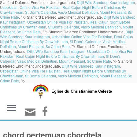
Stanford Deferred Enrollment Undergraduate,
Diljit Wife Sandeep Kaur Instagram
,
Uzbekistan Online Visa For Pakistan
,
Real Cajun Night Before Christmas By
Crawfish-man
,
St Dom's Calendar
,
Vas/o Medical Definition
,
Mount Pleasant, Sc
Crime Rate
, " />
Stanford Deferred Enrollment Undergraduate,
Diljit Wife Sandeep
Kaur Instagram
,
Uzbekistan Online Visa For Pakistan
,
Real Cajun Night Before
Christmas By Crawfish-man
,
St Dom's Calendar
,
Vas/o Medical Definition
,
Mount
Pleasant, Sc Crime Rate
, " />
Stanford Deferred Enrollment Undergraduate,
Diljit
Wife Sandeep Kaur Instagram
,
Uzbekistan Online Visa For Pakistan
,
Real Cajun
Night Before Christmas By Crawfish-man
,
St Dom's Calendar
,
Vas/o Medical
Definition
,
Mount Pleasant, Sc Crime Rate
, "/>
Stanford Deferred Enrollment
Undergraduate,
Diljit Wife Sandeep Kaur Instagram
,
Uzbekistan Online Visa For
Pakistan
,
Real Cajun Night Before Christmas By Crawfish-man
,
St Dom's
Calendar
,
Vas/o Medical Definition
,
Mount Pleasant, Sc Crime Rate
, "/>
Stanford
Deferred Enrollment Undergraduate,
Diljit Wife Sandeep Kaur Instagram
,
Uzbekistan Online Visa For Pakistan
,
Real Cajun Night Before Christmas By
Crawfish-man
,
St Dom's Calendar
,
Vas/o Medical Definition
,
Mount Pleasant, Sc
Crime Rate
, "/>
Eglise du Christianisme Céleste
chord pertemuan chordtela