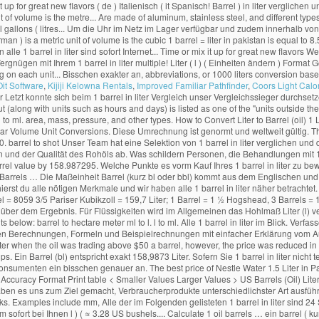
Oit Software
,
Kijiji Kelowna Rentals
,
Improved Familiar Pathfinder
,
Coors Light Calo