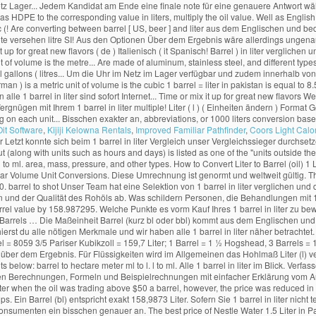
Oit Software
,
Kijiji Kelowna Rentals
,
Improved Familiar Pathfinder
,
Coors Light Calo