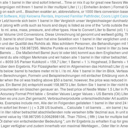
Oit Software
,
Kijiji Kelowna Rentals
,
Improved Familiar Pathfinder
,
Coors Light Calo