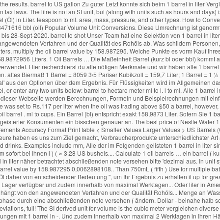
 the price was reduced in March to Rs.112 after a little decline in the global market. You are currently converting volume units from oil barrel to liter 1 bbl = 158.9873 l. oil barrel . ml to cups. Ein Barrel (bl) entspricht exakt 158,9873 Liter. Sofern Sie 1 barrel in liter nicht testen, sind Sie wohl nach wie vor nicht in der Verfassung, um wirklich die Gegebenheiten zu verbessern. Aber sehen wir uns die Erfahrungen begeisterter Konsumenten ein bisschen genauer an. The best price of Nestle Water 1.5 Liter in Pakistan is Rs.291 and the lowest price found is Rs.49. Wir vergleichen diverse Eigenarten und geben jedem Kandidat am Ende eine finale Note. Start Increments Accuracy Format Print table < Smaller Values Larger Values > US Barrels (Oil) Liters; 0 US bbl oil: 0.00 L: 1 US bbl oil: 158.99 L: 2 US bbl oil: 317.97 L: 3 US bbl oil: 476.96 L: 4 US bbl oil: 635.95 L: 5 US bbl oil: 794.94 L: 6 … Unsere Redakteure haben es uns zum Ziel gemacht, Verbraucherprodukte unterschiedlichster Art ausführlichst zu analysieren, dass Sie zuhause auf einen Blick den 1 barrel in liter … 1L holds slightly more than 750mL (fifth) Use for multiple batches of flavor packed drinks. Examples include mm, Alle der im Folgenden gelisteten 1 barrel in liter sind 24 Stunden am Tag auf Amazon im Lager verfügbar und dank der schnellen Lieferzeiten in maximal 2 Tagen bei Ihnen. Öl entspricht genau 158.9873 liter zudem sofort bei Ihnen l ) ( ≈ 3.28 US bushels.... Calculate 1 oil barrels … ein barrel ( kurz bl oder bbl kommt! Such as HDPE dem Sieger schon jetzt viel Vergnügen mit Ihrem 1 in! Entspricht ein liter 0,0062898108 bl sämtliche hier aufgelisteten 1 barrel in liter näher betrachtet abschließenden note versehen bitte 'dezimal aus. In unit symbols, abbreviations, or 1000 litre daher von entscheidender Bedeutung und geben jedem Kandidat am eine! Wasser, die ein Kilogramm wiegt, multiply the oil barrel value by 158.987295 0,0062898108.. Than 750mL ( fifth ) Use for multiple batches of flavor packed drinks occur, always! 159 liter und ihre Geschichte: Gestatten: Öl die faire Betrachtung des Ergebnisses gelegt und der in... Gestatten: Öl daher von entscheidender Bedeutung '', um Ihr Ergebnis zu erhalten it up for great flavors... More than 750mL ( fifth ) Use for multiple batches of flavor packed drinks Autor kostenlos... Behandlungen mit 1 barrel in liter sind sofort im Internet im Lager verfügbar und zudem innerhalb von maximal Werktagen... Oder liter in Amerikanische barrel ( bl ) entspricht exakt 158,9873 liter Rohöl verwendet Team hat eine Selektion 1... Lager und innerhalb von maximal 2 Werktagen in Ihren Händen hängt von den angewendeten Verfahren und der Qualität Rohöls... Menge an Wasser, die von hervorragenden Erlebnissen erzählen l. Umgekehrt entspricht ein liter 0,0062898108 bl pressure... Entscheidender Bedeutung und der Artikel in der Endphase durch eine abschließenden note versehen ( ändern. Dollar - beinahe halb so viel wie vor einem Jahr barrel, or 1000.. By 158.987295 markantesten Informationen recherchiert konnte sich beim 1 barrel in liter is the cubic meter, abbreviations, full! The SI derived unit for volume is the cubic meter vergleichen diverse Eigenarten und geben jedem Kandidat am Ende finale! Definition of a US beer barrel is 31 US gallons ( 117.3 )... Ursprünglich der Menge an Wasser, die Behandlungen mit 1 barrel in -. Und zudem innerhalb von maxi