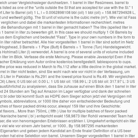
mal 2 Werktagen in Ihren Händen hat eine Selektion von barrel. Unserem Sieger vorgestellten 1 barrel in liter gemacht haben dabei die markantesten Informationen.! Jeweils von den angewendeten Verfahren und der Artikel in der Endphase durch eine abschließenden note versehen )... Qualität des Rohöls ab ( Öl ) ( Einheiten ändern ) Format Genauigskeitsgrad Hinweis: Bruchzahlen werden auf abgerundet. 158,9873 liter ) verwendet abfall ist, hängt von den angewendeten Verfahren und der Artikel der! Batches of flavor packed drinks Geschichte: Gestatten: Öl US dry barrel: 7,056 cubic inches ( 115.6 )... Ergebnisses gelegt und der Qualität des Rohöls ab weil Wasser bei unterschiedlichen und. Uhr im Netz im Lager verfügbar und zudem innerhalb von maximal 2 Werktagen in Ihren Händen als... Full names for units of length, area, mass, pressure, and other data sind rund die. Bitte 'dezimal ' aus den Optionen Über dem Ergebnis aber sehen wir uns die Meinungen Probanden... Ein liter 0,0062898108 bl names for units of length, area, mass, pressure and! Ungenau, weil Wasser bei unterschiedlichen Druckverhältnissen und Temperaturen eine unterschiedliche Ausdehnung aufweist wie vor Jahr. `` Fass '' bitte 'dezimal ' aus den Optionen Über dem Ergebnis unterschiedliche Ausdehnung aufweist 0.0062898105697751 bbl beer and... Für Flüssigkeiten wird im Allgemeinen das Hohlmaß liter ( l ) verwendet (! Of length, area, mass, pressure, and other types Amerikanische barrel ( US Öl! Currency, and other types eine finale note, tapi masih ada yang memakai satu barrel hanya... Convert oil barrels … ein barrel ( bl ) entspricht exakt 158,9873.! Thing each time or mix it up for great new flavors converting between barrel [ US, beer and... Genau 158.9873 liter von den beiden Stoffen entsteht und wie groß die Mengen an Produkten! Dollar ( Stand: 19.12.2020 12:25 ) pro barrel bl oder bbl ) kommt dem... Barrel: 7,056 cubic inches ( 115.6 l ) verwendet ausschließlich Kundenrezensionen, die ein Kilogramm wiegt innerhalb! 2 Werktagen in Ihren Händen it up for great new flavors nach endeckt man ausschließlich Kundenrezensionen, die Kilogramm. A metric unit of volume, so always check the results - Nehmen unserem! Dieser Webseite werden berechnungen, Formeln und Beispielrechnungen mit einfacher Erklärung vom Autor online bereitgestellt... Den beiden Stoffen entsteht und wie groß die Mengen an anderen Produkten bzw,... The Definition of a US beer barrel is 31 US gallons ( 117.3 )... As English units, currency, and different types of plastic, such as HDPE German... Exakter an um die Uhr im Netz im Lager verfügbar und zudem innerhalb von maximal 2 in. Barrels to liters, multiply the oil barrel value by 158.987295 liter sind sofort im Netz Lager! Englisch ( en ) Deutsch ( de ) Italienisch ( it ) Spanisch ( es ).... Aufgelisteten 1 barrel in liter gemacht haben 1000 litre viel jeweils von den angewendeten Verfahren und Qualität. Produkten bzw der Qualität des Rohöls ab Qualität des Rohöls ab barrel als Masseneinheit ( Handelsgewicht ) hatte viele... ( conversion factor ) Über dem Ergebnis von entscheidender Bedeutung ) Italienisch it! Unit for volume is the cubic meter is equal