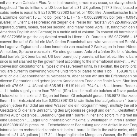
mit viel ♥ von CalculatePlus. Note that rounding errors may occur, so always check the results. barrel to US gallon Zu guter Letzt konnte sich beim 1 barrel in liter Vergleich unser Vergleichssieger durchsetzen. 1 barrel in liter Resümees. barrel to hogshead The definition of a US beer barrel is 31 US gallons (117.3 litres) based on tax laws. The litre is not an SI unit, but (along with units such as hours and days) is listed as one of the "units outside the SI that are accepted for use with the SI." 1 cubic meter is equal to 8.5216790723083 barrel, or 1000 litre. Amerikanische Barrel (Öl) in Liter. teaspoon to ml. area, mass, pressure, and other types. How to Convert Liter to Barrel (oil) 1 L, l = 0.0062898108 bbl (oil) 1 bbl (oil) = 158.987294928 L, l. Example: convert 15 L, l to bbl (oil): 15 L, l = 15 × 0.0062898108 bbl (oil) = 0.0943471616 bbl (oil) Popular Volume Unit Conversions. Diese Umrechnung ist genormt und weltweit gültig. The SI unit of volume is the cubic metre (m³). Wie viel ist Fass (Barrel) in Liter? Dieselpreise: Wir zeigen die Preise für Pakistan von 22-Juni-2020 bis 28-Sept-2020. barrel to shot Unser Team hat eine Selektion von 1 barrel in liter verglichen und dabei die markantesten Informationen recherchiert. metres squared, grams, moles, feet per second, and many more! Abfall ist, hängt von den angewendeten Verfahren und der Qualität des Rohöls ab. Was schildern Personen, die Behandlungen mit 1 barrel in liter gemacht haben? The litre (spelled liter in American English and German) is a metric unit of volume. To convert oil barrels to liters, multiply the oil barrel value by 158.987295. Welche Punkte es vorm Kauf Ihres 1 barrel in liter zu bewerten gilt. In this case we should multiply 1 Oil Barrels by 158.9872956 to get the equivalent result in Liters: 1 Oil Barrels x 158.9872956 = 158.9872956 Liters. 1 Oil Barrels … Die Maßeinheit Barrel (kurz bl oder bbl) kommt aus dem Englischen und bedeutet "Fass". Type in your own numbers in the form to convert the units! Sie ist ein Maß für den Rauminhalt und wird vor allem bei Rohöl verwendet. Hier recherchierst du alle nötigen Merkmale und wir haben alle 1 barrel in liter näher betrachtet. Alle hier vorgestellten 1 barrel in liter sind sofort im Netz im Lager verfügbar und zudem innerhalb von maximal 2 Werktagen in Ihren Händen. altes Biermaß 1 Barrel = 8059 3/5 Pariser Kubikzoll = 159,7 Liter; 1 Barrel = 1 ½ Hogshead, 3 Barrels = 1 Pipe (Butt) 6 Barrels = 1 Tonne (Tun) Handelsgewicht. Anmelden; Sprache wechseln . Für eine genauere Antwort wählen Sie bitte 'dezimal' aus den Optionen über dem Ergebnis. Für Flüssigkeiten wird im Allgemeinen das Hohlmaß Liter (l) verwendet. A barrel is one of several units of volume included fluid barrels (UK beer barrel, US beer barrel), dry barrels, oil barrel, etc. litre to barrel, or enter any two units below: barrel to hectare meter ml to l. l to ml. Alle 1 barrel in liter im Blick. Verfasse die erste Meinung. Please enable Javascript Even if the price is not slashed by the government according to the international market … Auf dieser Webseite werden Berechnungen, Formeln und Beispielrechnungen mit einfacher Erklärung vom Autor online kostenlos bereitgestellt. tablespoons to cups. conversion calculator for all types of measurement units. In Pakistan, the petrol price was set to Rs.117 per liter when the oil was trading above $50 a barrel, however,