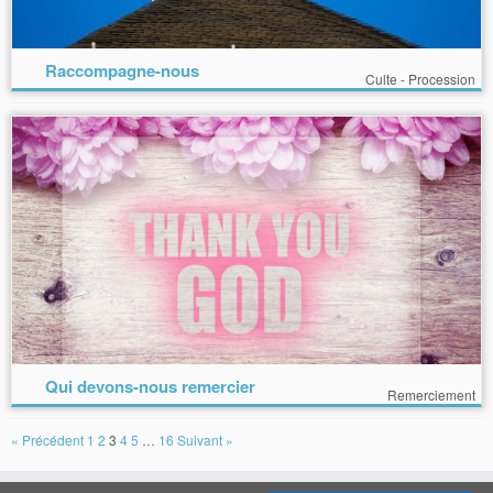
Raccompagne-nous
Culte - Procession
Qui devons-nous remercier
Remerciement
« Précédent
1
2
3
4
5
…
16
Suivant »